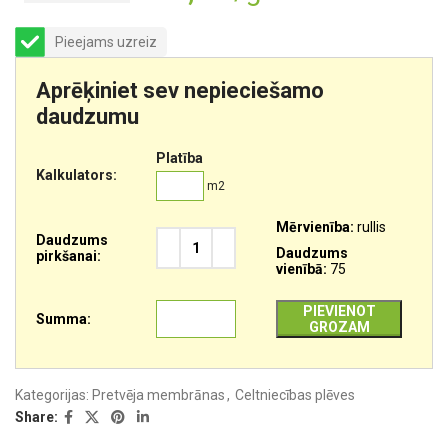
Pieejams uzreiz
Aprēķiniet sev nepieciešamo
daudzumu
Platība
Kalkulators:
m2
Mērvienība:
rullis
Daudzums
Daudzums
pirkšanai:
vienībā:
75
PIEVIENOT
Summa:
GROZAM
Kategorijas:
Pretvēja membrānas
,
Celtniecības plēves
Share: