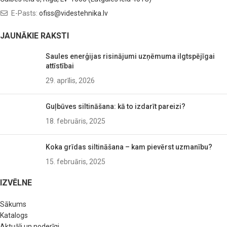
E-Pasts:
ofiss@videstehnika.lv
JAUNĀKIE RAKSTI
Saules enerģijas risinājumi uzņēmuma ilgtspējīgai
attīstībai
29. aprīlis, 2026
Guļbūves siltināšana: kā to izdarīt pareizi?
18. februāris, 2025
Koka grīdas siltināšana – kam pievērst uzmanību?
15. februāris, 2025
IZVĒLNE
Sākums
Katalogs
Aktuāli un noderīgi