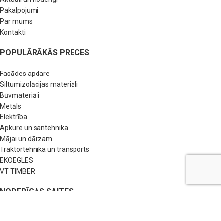
Pakalpojumi
Par mums
Kontakti
POPULĀRĀKĀS PRECES
Fasādes apdare
Siltumizolācijas materiāli
Būvmateriāli
Metāls
Elektrība
Apkure un santehnika
Mājai un dārzam
Traktortehnika un transports
EKOEGLES
VT TIMBER
NODERĪGAS SAITES
BUJ