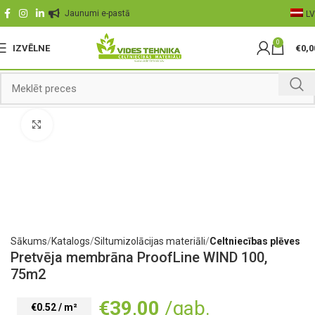
Jaunumi e-pastā
LV
0
IZVĒLNE
€
0,0
Palielināt
Sākums
Katalogs
Siltumizolācijas materiāli
Celtniecības plēves
Pretvēja membrāna ProofLine WIND 100,
75m2
€
39,00
/gab.
€0.52 / m²