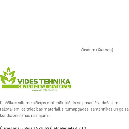
Wisdom (Xiamen)
Plašākais siltumizolācijas materiālu klāsts no pasaulē vadošajiem
ražotājiem, celtniecības materiāli, siltumapgādes, santehnikas un gaisa
kondicionēšanas risinājumi.
Čuibes iela 6, Rīga, LV-1063 (Latgales iela 451C)