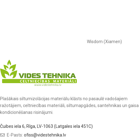
Wisdom (Xiamen)
Plašākais siltumizolācijas materiālu klāsts no pasaulē vadošajiem
ražotājiem, celtniecības materiāli, siltumapgādes, santehnikas un gaisa
kondicionēšanas risinājumi.
Čuibes iela 6, Rīga, LV-1063 (Latgales iela 451C)
E-Pasts:
ofiss@videstehnika.lv