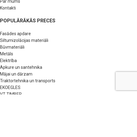
Par mums
Kontakti
POPULĀRĀKĀS PRECES
Fasādes apdare
Siltumizolācijas materiāli
Būvmateriāli
Metāls
Elektrība
Apkure un santehnika
Mājai un dārzam
Traktortehnika un transports
EKOEGLES
VT TIMBER
NODERĪGAS SAITES
BUJ
Pirkšanas nosacījumi
Privātuma politika