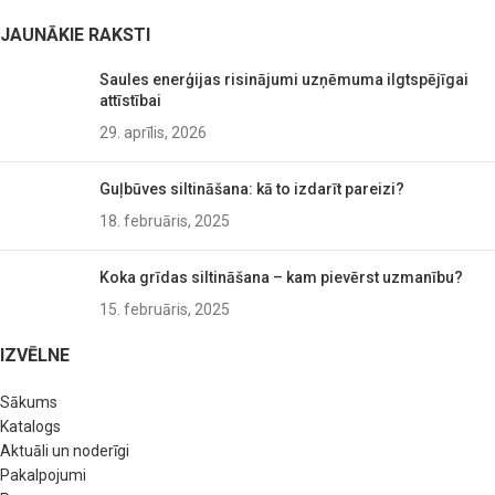
JAUNĀKIE RAKSTI
Saules enerģijas risinājumi uzņēmuma ilgtspējīgai
attīstībai
29. aprīlis, 2026
Guļbūves siltināšana: kā to izdarīt pareizi?
18. februāris, 2025
Koka grīdas siltināšana – kam pievērst uzmanību?
15. februāris, 2025
IZVĒLNE
Sākums
Katalogs
Aktuāli un noderīgi
Pakalpojumi