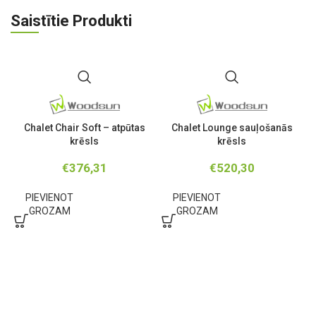
Saistītie Produkti
Chalet Chair Soft – atpūtas
Chalet Lounge sauļošanās
C
krēsls
krēsls
€
376,31
€
520,30
PIEVIENOT
PIEVIENOT
GROZAM
GROZAM