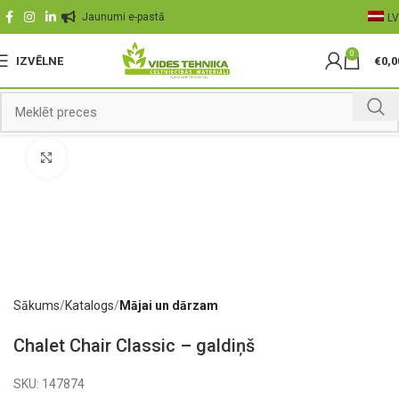
Jaunumi e-pastā
LV
0
IZVĒLNE
€
0,0
Palielināt
Sākums
Katalogs
Mājai un dārzam
Chalet Chair Classic – galdiņš
SKU:
147874