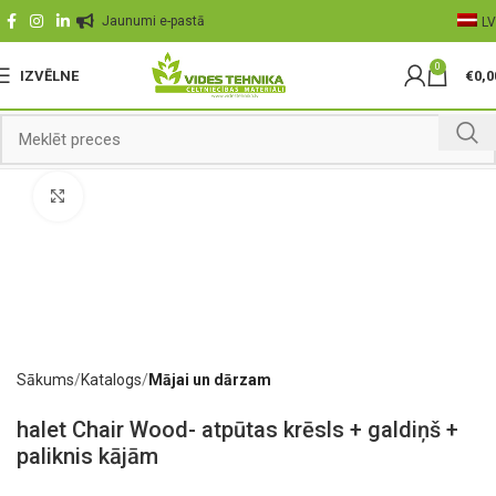
Jaunumi e-pastā
LV
0
IZVĒLNE
€
0,0
Palielināt
Sākums
Katalogs
Mājai un dārzam
halet Chair Wood- atpūtas krēsls + galdiņš +
paliknis kājām