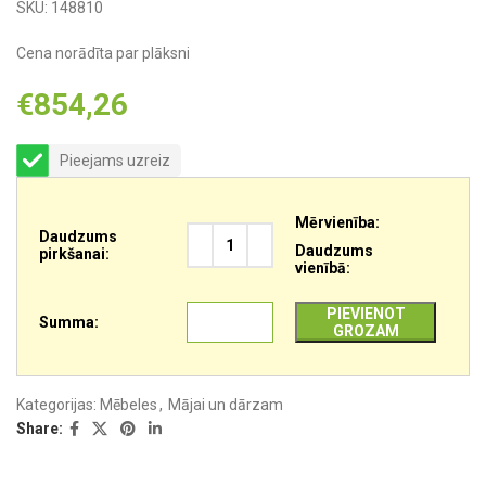
SKU:
148810
Cena norādīta par plāksni
€
854,26
Pieejams uzreiz
Mērvienība:
Daudzums
Daudzums
pirkšanai:
vienībā:
PIEVIENOT
Summa:
GROZAM
Kategorijas:
Mēbeles
,
Mājai un dārzam
Share: