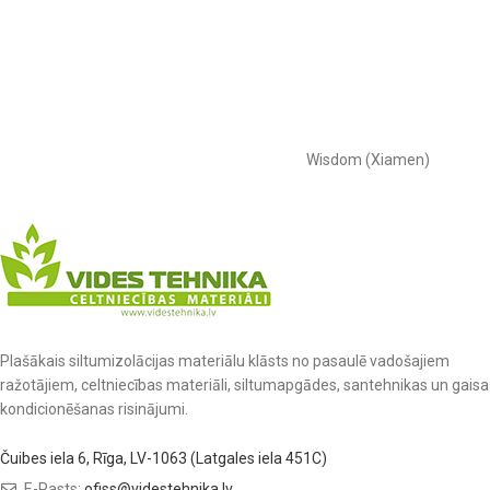
Wisdom (Xiamen)
Plašākais siltumizolācijas materiālu klāsts no pasaulē vadošajiem
ražotājiem, celtniecības materiāli, siltumapgādes, santehnikas un gaisa
kondicionēšanas risinājumi.
Čuibes iela 6, Rīga, LV-1063 (Latgales iela 451C)
E-Pasts:
ofiss@videstehnika.lv