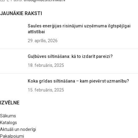
JAUNĀKIE RAKSTI
Saules enerģijas risinājumi uzņēmuma ilgtspējīgai
attīstībai
29. aprīlis, 2026
Guļbūves siltināšana: kā to izdarīt pareizi?
18. februāris, 2025
Koka grīdas siltināšana – kam pievērst uzmanību?
15. februāris, 2025
IZVĒLNE
Sākums
Katalogs
Aktuāli un noderīgi
Pakalpojumi