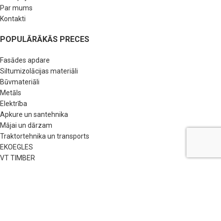
Par mums
Kontakti
POPULĀRĀKĀS PRECES
Fasādes apdare
Siltumizolācijas materiāli
Būvmateriāli
Metāls
Elektrība
Apkure un santehnika
Mājai un dārzam
Traktortehnika un transports
EKOEGLES
VT TIMBER
NODERĪGAS SAITES
BUJ
Pirkšanas nosacījumi
Privātuma politika