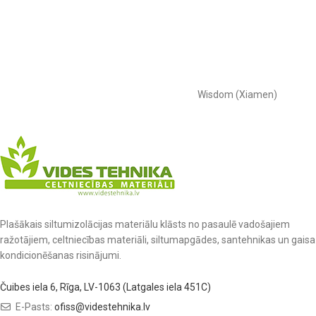
Wisdom (Xiamen)
Plašākais siltumizolācijas materiālu klāsts no pasaulē vadošajiem
ražotājiem, celtniecības materiāli, siltumapgādes, santehnikas un gaisa
kondicionēšanas risinājumi.
Čuibes iela 6, Rīga, LV-1063 (Latgales iela 451C)
E-Pasts:
ofiss@videstehnika.lv