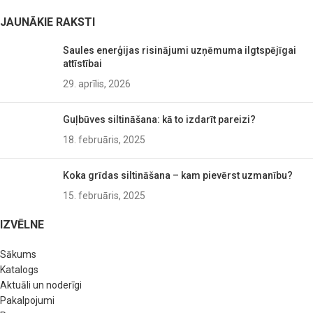
JAUNĀKIE RAKSTI
Saules enerģijas risinājumi uzņēmuma ilgtspējīgai
attīstībai
29. aprīlis, 2026
Guļbūves siltināšana: kā to izdarīt pareizi?
18. februāris, 2025
Koka grīdas siltināšana – kam pievērst uzmanību?
15. februāris, 2025
IZVĒLNE
Sākums
Katalogs
Aktuāli un noderīgi
Pakalpojumi