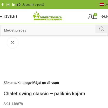
Jaunumi e-pastā
LV
0
IZVĒLNE
€
0,0
Palielināt
Sākums
Katalogs
Mājai un dārzam
Chalet swing classic – paliknis kājām
SKU:
148878