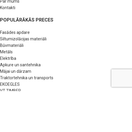
Par mums
Kontakti
POPULĀRĀKĀS PRECES
Fasādes apdare
Siltumizolācijas materiāli
Būvmateriāli
Metāls
Elektrība
Apkure un santehnika
Mājai un dārzam
Traktortehnika un transports
EKOEGLES
VT TIMBER
NODERĪGAS SAITES
BUJ
Pirkšanas nosacījumi
Privātuma politika