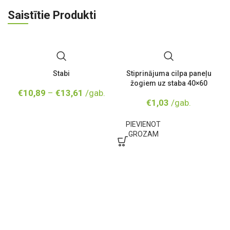
Saistītie Produkti
Stabi
Stiprinājuma cilpa paneļu
žogiem uz staba 40×60
€
10,89
–
€
13,61
/gab.
C
€
1,03
/gab.
PIEVIENOT
GROZAM