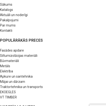
Sākums
Katalogs
Aktuāli un noderīgi
Pakalpojumi
Par mums
Kontakti
POPULĀRĀKĀS PRECES
Fasādes apdare
Siltumizolācijas materiāli
Būvmateriāli
Metāls
Elektrība
Apkure un santehnika
Mājai un dārzam
Traktortehnika un transports
EKOEGLES
VT TIMBER