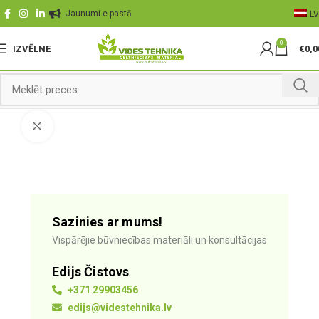
Jaunumi e-pastā
LV
0
IZVĒLNE
€
0,0
Palielināt
Sazinies ar mums!
Vispārējie būvniecības materiāli un konsultācijas
Edijs Čistovs
+371 29903456
edijs@videstehnika.lv