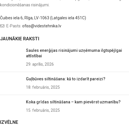
kondicionēšanas risinājumi.
Čuibes iela 6, Rīga, LV-1063 (Latgales iela 451C)
E-Pasts:
ofiss@videstehnika.lv
JAUNĀKIE RAKSTI
Saules enerģijas risinājumi uzņēmuma ilgtspējīgai
attīstībai
29. aprīlis, 2026
Guļbūves siltināšana: kā to izdarīt pareizi?
18. februāris, 2025
Koka grīdas siltināšana – kam pievērst uzmanību?
15. februāris, 2025
IZVĒLNE