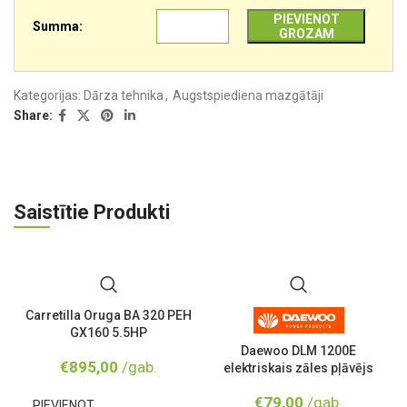
PIEVIENOT
Summa:
GROZAM
Kategorijas:
Dārza tehnika
,
Augstspiediena mazgātāji
Share:
Saistītie Produkti
Carretilla Oruga BA 320 PEH
GX160 5.5HP
Daewoo DLM 1200E
€
895,00
/gab.
elektriskais zāles pļāvējs
€
79,00
/gab.
PIEVIENOT