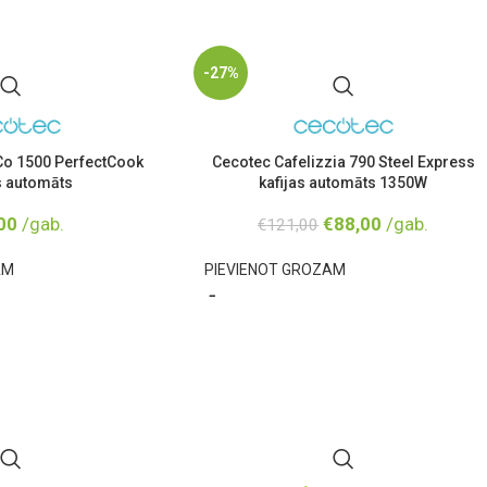
-27%
o 1500 PerfectCook
Cecotec Cafelizzia 790 Steel Express
 automāts
kafijas automāts 1350W
00
/gab.
€
88,00
/gab.
€
121,00
AM
PIEVIENOT GROZAM