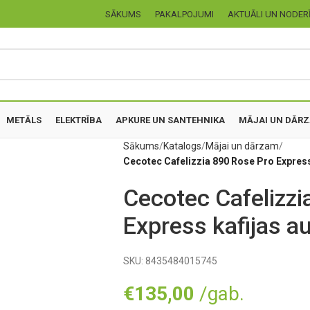
SĀKUMS
PAKALPOJUMI
AKTUĀLI UN NODER
METĀLS
ELEKTRĪBA
APKURE UN SANTEHNIKA
MĀJAI UN DĀR
Sākums
Katalogs
Mājai un dārzam
Cecotec Cafelizzia 890 Rose Pro Expres
Cecotec Cafelizzi
Express kafijas a
SKU:
8435484015745
€
135,00
/gab.