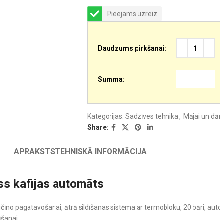
Pieejams uzreiz
Daudzums pirkšanai:
Summa:
Kategorijas:
Sadzīves tehnika
,
Mājai un d
Share:
APRAKSTS
TEHNISKĀ INFORMĀCIJA
ss kafijas automāts
īno pagatavošanai, ātrā sildīšanas sistēma ar termobloku, 20 bāri, aut
šanai.