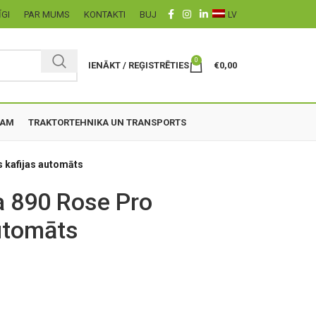
ĪGI
PAR MUMS
KONTAKTI
BUJ
LV
0
IENĀKT / REĢISTRĒTIES
€
0,00
ZAM
TRAKTORTEHNIKA UN TRANSPORTS
s kafijas automāts
a 890 Rose Pro
utomāts