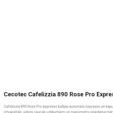
Cecotec Cafelizzia 890 Rose Pro Expre
Cafelizzia 890 Rose Pro espresso kafijas automāts espresso un kapuč
iztvaicētājs, ūdens caurule uzlējumiem un manometrs spiediena mērī