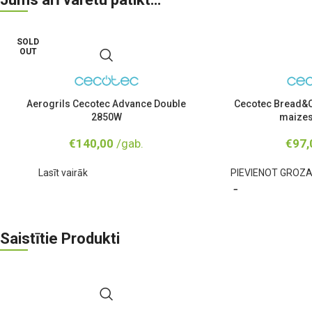
SOLD
OUT
Aerogrils Cecotec Advance Double
Cecotec Bread&C
2850W
maizes
€
140,00
/gab.
€
97,
Lasīt vairāk
PIEVIENOT GROZ
Saistītie Produkti