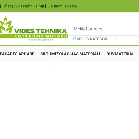
ofiss@videstehnika.lv
Jaunumi e-pastā
IZVĒLIES KATEGORIJU
FASĀDES APDARE
SILTUMIZOLĀCIJAS MATERIĀLI
BŪVMATERIĀLI
Palielināt