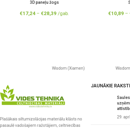
3D paneļu žogs
€
17,24
–
€
28,39
/gab.
€
10,89
–
Wisdom (Xiamen)
Wisdo
JAUNĀKIE RAKST
Saules
uzņēmu
attīstīb
29. apr
Plašākais siltumizolācijas materiālu klāsts no
pasaulē vadošajiem ražotājiem, celtniecības