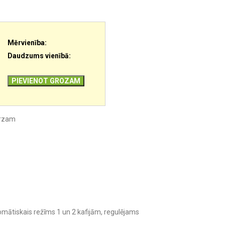
Mērvienība:
Daudzums vienībā:
PIEVIENOT GROZAM
ārzam
omātiskais režīms 1 un 2 kafijām, regulējams