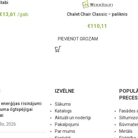
Stabi
€
13,61
/gab.
Chalet Chair Classic – paliknis
€
110,11
PIEVIENOT GROZAM
m
I
IZVĒLNE
POPUL
PRECES
 enerģijas risinājumi
Sākums
ma ilgtspējīgai
Katalogs
Fasādes 
ai
Aktuāli un noderīgi
Siltumizol
īlis, 2026
Pakalpojumi
Būvmateri
Par mums
Metāls