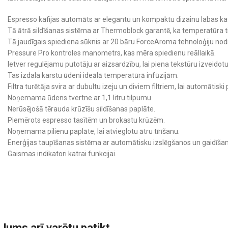
Espresso kafijas automāts ar elegantu un kompaktu dizainu labas kafij
Tā ātrā sildīšanas sistēma ar Thermoblock garantē, ka temperatūra tie
Tā jaudīgais spiediena sūknis ar 20 bāru ForceAroma tehnoloģiju nod
Pressure Pro kontroles manometrs, kas mēra spiedienu reāllaikā.
Ietver regulējamu putotāju ar aizsardzību, lai piena tekstūru izveidot
Tas izdala karstu ūdeni ideālā temperatūrā infūzijām.
Filtra turētāja svira ar dubultu izeju un diviem filtriem, lai automātiski
Noņemama ūdens tvertne ar 1,1 litru tilpumu.
Nerūsējošā tērauda krūzīšu sildīšanas paplāte.
Piemērots espresso tasītēm un brokastu krūzēm.
Noņemama pilienu paplāte, lai atvieglotu ātru tīrīšanu.
Enerģijas taupīšanas sistēma ar automātisku izslēgšanos un gaidīša
Gaismas indikatori katrai funkcijai.
Jums arī varētu patikt…