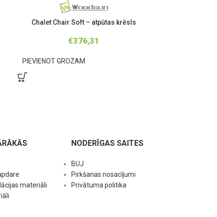
Chalet Chair Soft – atpūtas krēsls
Chalet Chair
€
376,31
PIEVIENOT GROZAM
PIEVIENOT G
ĀRĀKĀS
NODERĪGAS SAITES
BUJ
apdare
Pirkšanas nosacījumi
ācijas materiāli
Privātuma politika
āli