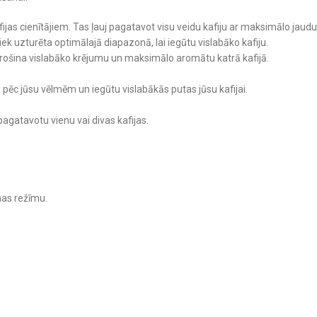
as cienītājiem. Tas ļauj pagatavot visu veidu kafiju ar maksimālo jaudu
k uzturēta optimālajā diapazonā, lai iegūtu vislabāko kafiju.
rošina vislabāko krējumu un maksimālo aromātu katrā kafijā.
u pēc jūsu vēlmēm un iegūtu vislabākās putas jūsu kafijai.
 pagatavotu vienu vai divas kafijas.
nas režīmu.