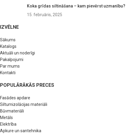
Koka grīdas siltināšana – kam pievērst uzmanību?
15. februāris, 2025
IZVĒLNE
Sākums
Katalogs
Aktuāli un noderīgi
Pakalpojumi
Par mums
Kontakti
POPULĀRĀKĀS PRECES
Fasādes apdare
Siltumizolācijas materiāli
Būvmateriāli
Metāls
Elektrība
Apkure un santehnika