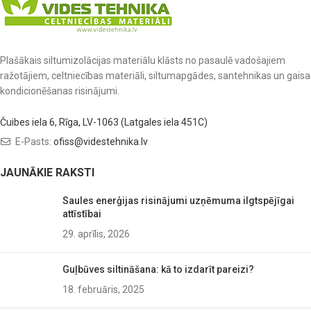
Plašākais siltumizolācijas materiālu klāsts no pasaulē vadošajiem
ražotājiem, celtniecības materiāli, siltumapgādes, santehnikas un gaisa
kondicionēšanas risinājumi.
Čuibes iela 6, Rīga, LV-1063 (Latgales iela 451C)
E-Pasts:
ofiss@videstehnika.lv
JAUNĀKIE RAKSTI
Saules enerģijas risinājumi uzņēmuma ilgtspējīgai
attīstībai
29. aprīlis, 2026
Guļbūves siltināšana: kā to izdarīt pareizi?
18. februāris, 2025