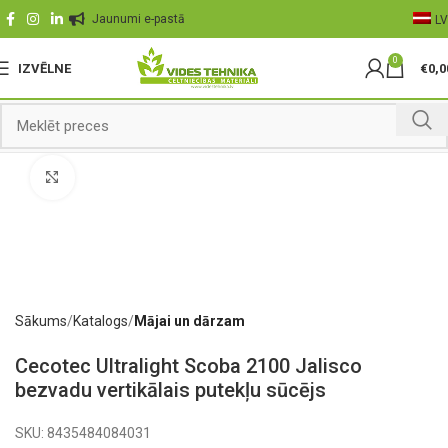
Jaunumi e-pastā
LV
0
IZVĒLNE
€
0,0
Palielināt
Sākums
Katalogs
Mājai un dārzam
Cecotec Ultralight Scoba 2100 Jalisco
bezvadu vertikālais putekļu sūcējs
SKU:
8435484084031