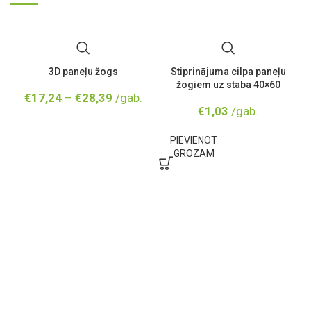
3D paneļu žogs
Stiprinājuma cilpa paneļu
žogiem uz staba 40×60
€
17,24
–
€
28,39
/gab.
C
€
1,03
/gab.
PIEVIENOT
GROZAM