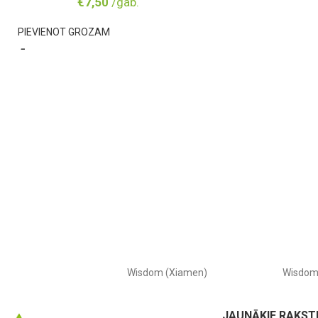
€
7,50
/gab.
PIEVIENOT GROZAM
Wisdom (Xiamen)
Wisdo
JAUNĀKIE RAKST