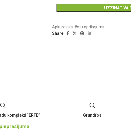
UZZINĀT VAI
Apkures sistēmu aprīkojums
Share:
du komplekti “ERFE”
Grundfos
pieprasījuma