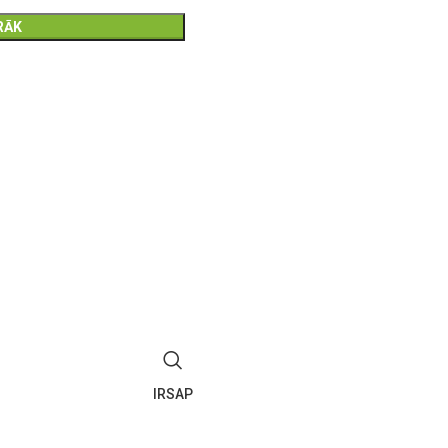
RĀK
IRSAP