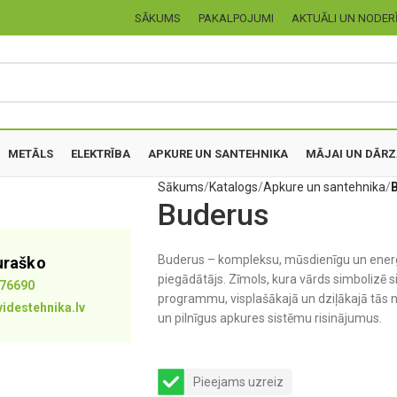
SĀKUMS
PAKALPOJUMI
AKTUĀLI UN NODER
METĀLS
ELEKTRĪBA
APKURE UN SANTEHNIKA
MĀJAI UN DĀR
Sākums
Katalogs
Apkure un santehnika
Buderus
Buderus – kompleksu, mūsdienīgu un energ
uraško
piegādātājs. Zīmols, kura vārds simbolizē
76690
programmu, visplašākajā un dziļākajā tās n
idestehnika.lv
un pilnīgus apkures sistēmu risinājumus.
Pieejams uzreiz