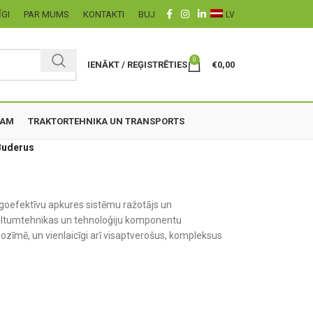
ĪGI
PAR MUMS
KONTAKTI
BUJ
LV
0
IENĀKT / REĢISTRĒTIES
€
0,00
ZAM
TRAKTORTEHNIKA UN TRANSPORTS
Buderus
oefektīvu apkures sistēmu ražotājs un
 siltumtehnikas un tehnoloģiju komponentu
ozīmē, un vienlaicīgi arī visaptverošus, kompleksus