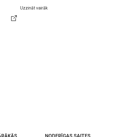
Uzzināt vairāk
Uzzināt vai
ĀRĀKĀS
NODERĪGAS SAITES