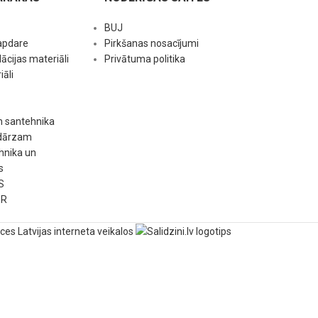
BUJ
apdare
Pirkšanas nosacījumi
ācijas materiāli
Privātuma politika
āli
n santehnika
 dārzam
hnika un
s
S
ER