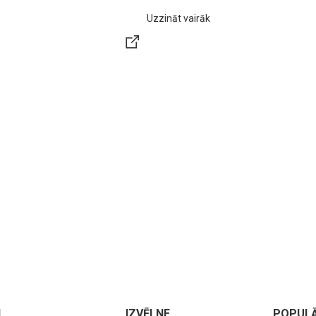
Uzzināt vairāk
m
I
IZVĒLNE
POPUL