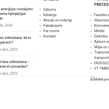
PRECES
 enerģijas risinājumi
Sākums
ma ilgtspējīgai
Katalogs
Fasādes 
ai
Aktuāli un noderīgi
Siltumizol
īlis, 2026
Pakalpojumi
Būvmateri
Par mums
Metāls
Kontakti
Elektrība
s siltināšana: kā to
Apkure u
 pareizi?
Mājai un
ruāris, 2025
Traktorte
transport
rīdas siltināšana –
EKOEGLE
evērst uzmanību?
VT TIMB
ruāris, 2025