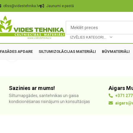
ofiss@videstehnika.lv
Jaunumi e-pastā
IZVĒLIES KATEGORIJU
FASĀDES APDARE
SILTUMIZOLĀCIJAS MATERIĀLI
BŪVMATERIĀLI
Palielināt
Sazinies ar mums!
Aigars M
Siltumapgādes, santehnikas un gaisa
+371 277
kondicionēšanas risinājumi un konsultācijas
aigars@v