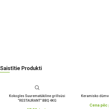
Saistītie Produkti
Kokogles Suurematükiline grillsüsi
Keramisko dūmva
“RESTAURANT” BBQ 4KG
Cena pēc 