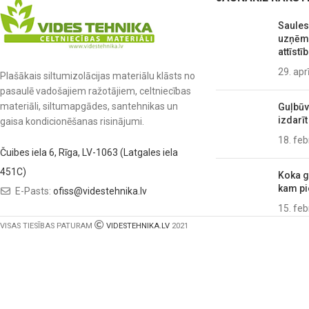
Saules
uzņēmu
attīstīb
29. apr
Plašākais siltumizolācijas materiālu klāsts no
pasaulē vadošajiem ražotājiem, celtniecības
materiāli, siltumapgādes, santehnikas un
Guļbūve
izdarīt
gaisa kondicionēšanas risinājumi.
18. feb
Čuibes iela 6, Rīga, LV-1063 (Latgales iela
451C)
Koka g
kam pi
E-Pasts:
ofiss@videstehnika.lv
15. feb
VISAS TIESĪBAS PATURAM
VIDESTEHNIKA.LV
2021