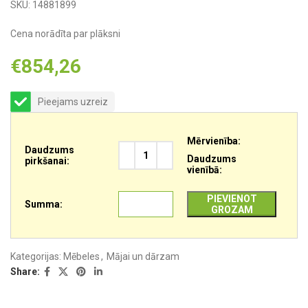
SKU:
14881899
Cena norādīta par plāksni
€
854,26
Pieejams uzreiz
Mērvienība:
Daudzums
Daudzums
pirkšanai:
vienībā:
PIEVIENOT
Summa:
GROZAM
Kategorijas:
Mēbeles
,
Mājai un dārzam
Share: