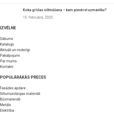
Koka grīdas siltināšana – kam pievērst uzmanību?
15. februāris, 2025
IZVĒLNE
Sākums
Katalogs
Aktuāli un noderīgi
Pakalpojumi
Par mums
Kontakti
POPULĀRĀKĀS PRECES
Fasādes apdare
Siltumizolācijas materiāli
Būvmateriāli
Metāls
Elektrība