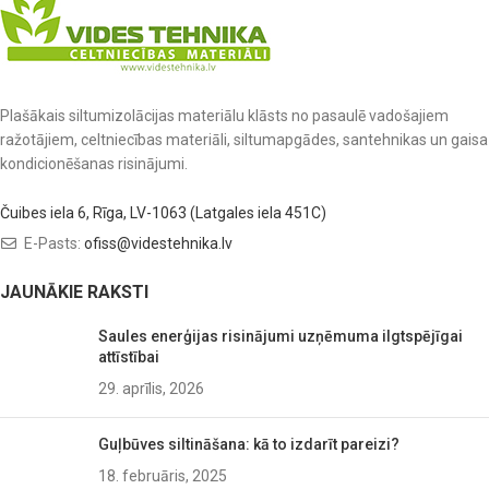
Plašākais siltumizolācijas materiālu klāsts no pasaulē vadošajiem
ražotājiem, celtniecības materiāli, siltumapgādes, santehnikas un gaisa
kondicionēšanas risinājumi.
Čuibes iela 6, Rīga, LV-1063 (Latgales iela 451C)
E-Pasts:
ofiss@videstehnika.lv
JAUNĀKIE RAKSTI
Saules enerģijas risinājumi uzņēmuma ilgtspējīgai
attīstībai
29. aprīlis, 2026
Guļbūves siltināšana: kā to izdarīt pareizi?
18. februāris, 2025