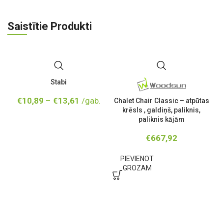
Saistītie Produkti
Stabi
€
10,89
–
€
13,61
/gab.
Chalet Chair Classic – atpūtas
C
krēsls , galdiņš, paliknis,
paliknis kājām
€
667,92
PIEVIENOT
GROZAM