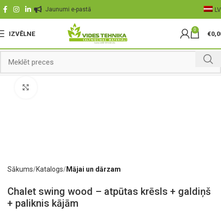
Jaunumi e-pastā
LV
0
IZVĒLNE
€
0,0
Palielināt
Sākums
Katalogs
Mājai un dārzam
Chalet swing wood – atpūtas krēsls + galdiņš
+ paliknis kājām