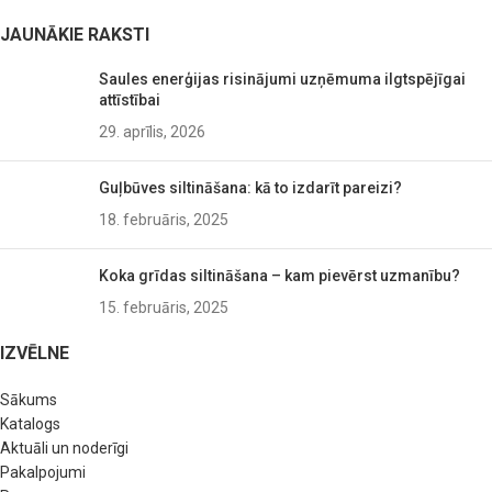
JAUNĀKIE RAKSTI
Saules enerģijas risinājumi uzņēmuma ilgtspējīgai
attīstībai
29. aprīlis, 2026
Guļbūves siltināšana: kā to izdarīt pareizi?
18. februāris, 2025
Koka grīdas siltināšana – kam pievērst uzmanību?
15. februāris, 2025
IZVĒLNE
Sākums
Katalogs
Aktuāli un noderīgi
Pakalpojumi