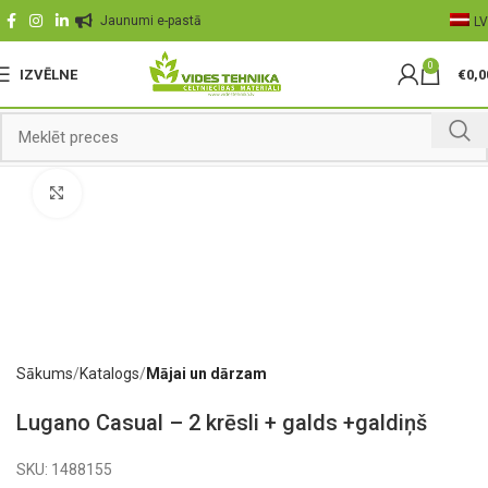
Jaunumi e-pastā
LV
0
IZVĒLNE
€
0,0
Palielināt
Sākums
Katalogs
Mājai un dārzam
Lugano Casual – 2 krēsli + galds +galdiņš
SKU:
1488155