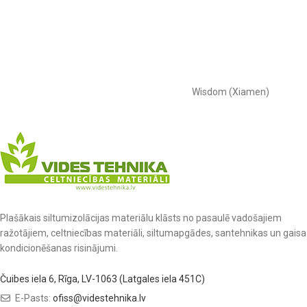
Wisdom (Xiamen)
Plašākais siltumizolācijas materiālu klāsts no pasaulē vadošajiem
ražotājiem, celtniecības materiāli, siltumapgādes, santehnikas un gaisa
kondicionēšanas risinājumi.
Čuibes iela 6, Rīga, LV-1063 (Latgales iela 451C)
E-Pasts:
ofiss@videstehnika.lv