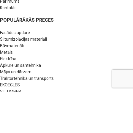
Par mums
Kontakti
POPULĀRĀKĀS PRECES
Fasādes apdare
Siltumizolācijas materiāli
Būvmateriāli
Metāls
Elektrība
Apkure un santehnika
Mājai un dārzam
Traktortehnika un transports
EKOEGLES
VT TIMBER
NODERĪGAS SAITES
BUJ
Pirkšanas nosacījumi
Privātuma politika