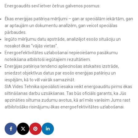
Energoaudits sevī ietver četrus galvenos posmus:
Ēkas enerģijas patēriņa mērījumi – gan ar speciālām iekārtām, gan
ar aptaujām un dokumentu analīzēm, gan veicot speciālas
pārbaudes.
Iegūto mērījumu datu apstrāde, analizējot esošo situāciju un
nosakot ēkas “vājās vietas”.
Energoefektivitātes uzlabošanai nepieciešamo pasākumu
noteikšana atbilstoši iegūtajiem rezultātiem.
Enerģijas patēriņa tendenci apliecinošas atskaites izstrāde,
sniedzot objektīvus datus par esošo enerģijas patēriņu un
iespējām, kā to vēl vairāk samazināt.
SIA Vides Tehnika speciālisti iesaka veikt energoauditu pirms ēkas
siltināšanas darbu uzsākšanas. Tas būs oficiāls garants, ka Jūs
apzināties siltuma zudumu avotus, kā arī mēs varēsim Jums rast
atbilstošāko risinājumu ēkas energoefektivitātes uzlabošanai.