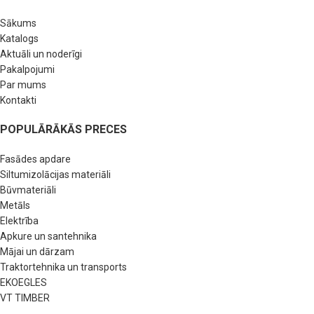
Sākums
Katalogs
Aktuāli un noderīgi
Pakalpojumi
Par mums
Kontakti
POPULĀRĀKĀS PRECES
Fasādes apdare
Siltumizolācijas materiāli
Būvmateriāli
Metāls
Elektrība
Apkure un santehnika
Mājai un dārzam
Traktortehnika un transports
EKOEGLES
VT TIMBER