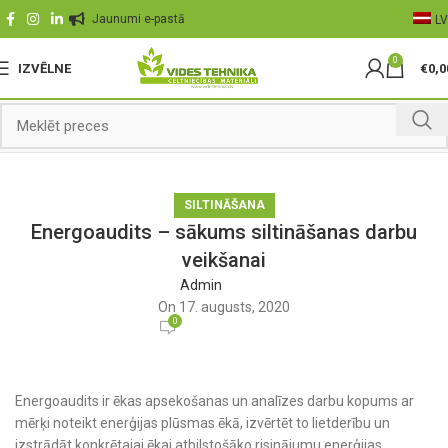
Jaunumi e-pastā
LV
0
IZVĒLNE
€
0,0
SILTINĀŠANA
Energoaudits – sākums siltināšanas darbu
veikšanai
Admin
On 17. augusts, 2020
0
Energoaudits ir ēkas apsekošanas un analīzes darbu kopums ar
mērķi noteikt enerģijas plūsmas ēkā, izvērtēt to lietderību un
izstrādāt konkrētajai ēkai atbilstošāko risinājumu enerģijas