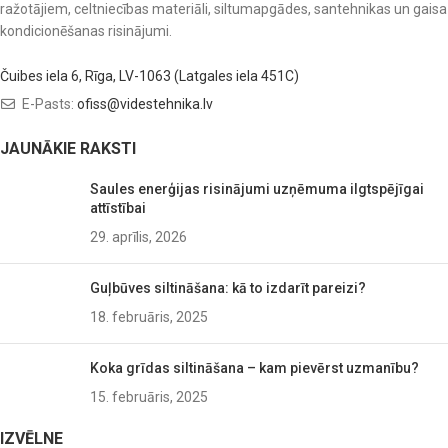
ražotājiem, celtniecības materiāli, siltumapgādes, santehnikas un gaisa
kondicionēšanas risinājumi.
Čuibes iela 6, Rīga, LV-1063 (Latgales iela 451C)
E-Pasts:
ofiss@videstehnika.lv
JAUNĀKIE RAKSTI
Saules enerģijas risinājumi uzņēmuma ilgtspējīgai
attīstībai
29. aprīlis, 2026
Guļbūves siltināšana: kā to izdarīt pareizi?
18. februāris, 2025
Koka grīdas siltināšana – kam pievērst uzmanību?
15. februāris, 2025
IZVĒLNE