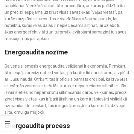
taupīšanai. Vienkārši sakot, tā ir procedūra, ar kuras palīdzību āri
un precīzi iespējams uzzināt visas savas ēkas “vājās vietas”, pa
kurām aizplūst siltums. Tas ir svarīgākais sākuma punkts, lai
noteiktu, kuras ēkas daļas ir nepieciešams siltināt, lai uzlabotu
ēkas energoefektivitāti un turpmāk ievērojami samazinātu savus
maksājumus par apkuri.
Energoaudita nozīme
Galvenais iemesls energoaudita veikšanai ir ekonomija. Pirmkārt,
tā ir iespēja precīzi noteikt vietas, pa kurām līdz ar siltumu, aizplūst
arī Jūsu nauda. Otrkārt, tas ir oficiāls pamats drošībai, ka izvēlētās
siltināmās virsmas ir tieši tās, kuras ir nepieciešams siltināt – Jūs
izvairīsieties no nepamatotu siltināšanas darbu veikšanas, precīzi
zinot visas vietas, kas ir īpaši jāsiltina un kam ir jāpievērš vislielākā
uzmanība. Un treškārt, tas ir ieguldījums Jūsu komfortā, dzīvojot
siltā, omulīgā mājoklī.
Energoaudita process